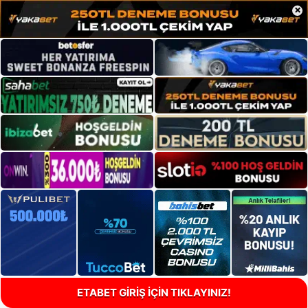
×
ETABET GİRİŞ İÇİN TIKLAYINIZ!