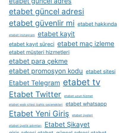
etabet güncel adres
etabet güncel adresi
etabet güvenlir mi
etabet hakkında
etabet kayit
etabet instagram
etabet maç izleme
etabet kayıt süreci
etabet müşteri hizmetleri
etabet para çekme
etabet promosyon kodu
etabet sitesi
etabet tv
Etabet Telegram
Etabet Twitter
etabet uzun hizmet
etabet whatsapp
etabet web sitesi bahis seçenekleri
Etabet Yeni Giriş
etabet üyeleri
Etabet Şikayet
etabet üyelik adımları
giris adresi etabet
güncel adresi etabet