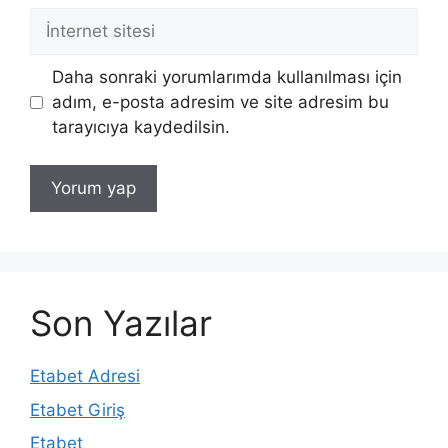
İnternet
sitesi
Daha sonraki yorumlarımda kullanılması için
adım, e-posta adresim ve site adresim bu
tarayıcıya kaydedilsin.
Son Yazılar
Etabet Adresi
Etabet Giriş
Etabet