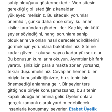
sahip olduğunu göstermektedir. Web sitesini
gerektiği gibi istediğiniz kanaldan
yükleyebilmelisiniz. Bu sitedeki yorumlar
önemlidir, çünkü daha önce siteyi kullanan
kişiler tarafından gönderilirler. Kaç kişinin kötü
şeyler söylediğini, hangi sorunlara sahip
olduklarını ve onları nasıl derecelendirdiklerini
görmek için yorumlara bakabilirsiniz. Site ne
kadar güvenilir olursa, sayı o kadar yüksek olur.
Bu bonusun kurallarını okuyun. Ayrıntılar bir fark
yaratır. İşiniz için para almakta zorlanıyorsanız,
tekrar düşünmelisiniz. Cevapları hemen bilen
biriyle konuşabildiğinizde, bu sitenin işini
önemsediği anlamına gelir. Bir şeyler ters
gittiğinde biriyle konuşamazsanız, bu sitenin
kapalı olduğu anlamına gelir. Üyeler onlara
gerçek zamanlı olarak yardım edebilecek
insanlarla konuşmayı severler.
Etabet Üyelik