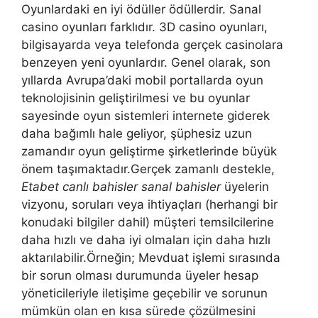
Oyunlardaki en iyi ödüller ödüllerdir. Sanal
casino oyunları farklıdır. 3D casino oyunları,
bilgisayarda veya telefonda gerçek casinolara
benzeyen yeni oyunlardır. Genel olarak, son
yıllarda Avrupa’daki mobil portallarda oyun
teknolojisinin geliştirilmesi ve bu oyunlar
sayesinde oyun sistemleri internete giderek
daha bağımlı hale geliyor, şüphesiz uzun
zamandır oyun geliştirme şirketlerinde büyük
önem taşımaktadır.Gerçek zamanlı destekle,
Etabet canlı bahisler sanal bahisler
üyelerin
vizyonu, soruları veya ihtiyaçları (herhangi bir
konudaki bilgiler dahil) müşteri temsilcilerine
daha hızlı ve daha iyi olmaları için daha hızlı
aktarılabilir.Örneğin; Mevduat işlemi sırasında
bir sorun olması durumunda üyeler hesap
yöneticileriyle iletişime geçebilir ve sorunun
mümkün olan en kısa sürede çözülmesini