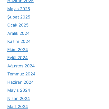
Haziran 2025
Mayıs 2025
Şubat 2025
Ocak 2025
Aralık 2024
Kasım 2024
Ekim 2024
Eylül 2024
Ağustos 2024
Temmuz 2024
Haziran 2024
Mayıs 2024
Nisan 2024
Mart 2024