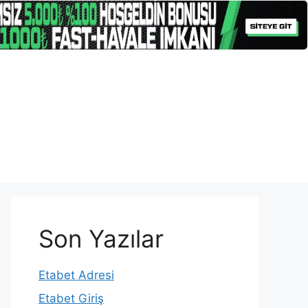
Son Yazılar
Etabet Adresi
Etabet Giriş