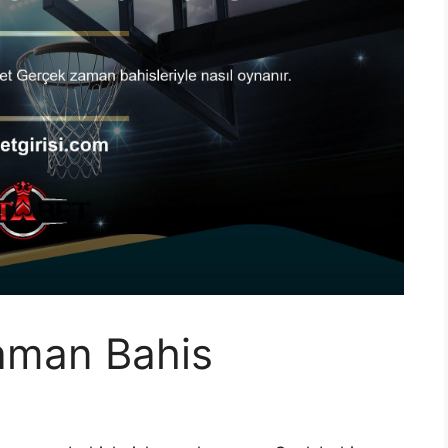
aman Bahis