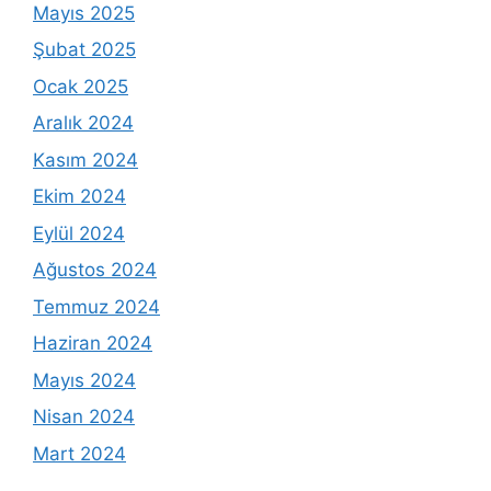
Mayıs 2025
Şubat 2025
Ocak 2025
Aralık 2024
Kasım 2024
Ekim 2024
Eylül 2024
Ağustos 2024
Temmuz 2024
Haziran 2024
Mayıs 2024
Nisan 2024
Mart 2024