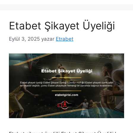
Etabet Şikayet Üyeliği
Eylül 3, 2025
yazar
Etrabet