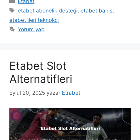
Kategoriler
Etabet
Etiketler
etabet abonelik desteği
,
etabet bahis
,
etabet i̇leri teknoloji
Yorum yap
Etabet Slot
Alternatifleri
Eylül 20, 2025
yazar
Etrabet