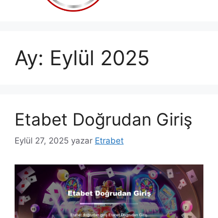
Ay:
Eylül 2025
Etabet Doğrudan Giriş
Eylül 27, 2025
yazar
Etrabet