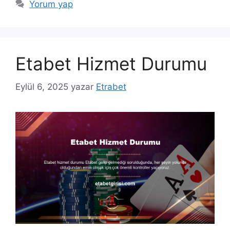
Yorum yap
Etabet Hizmet Durumu
Eylül 6, 2025
yazar
Etrabet