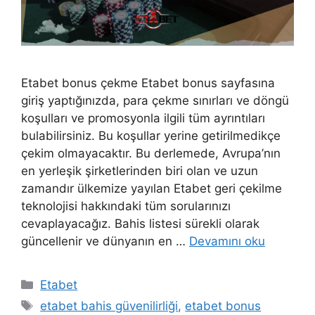
Etabet bonus çekme Etabet bonus sayfasına
giriş yaptığınızda, para çekme sınırları ve döngü
koşulları ve promosyonla ilgili tüm ayrıntıları
bulabilirsiniz. Bu koşullar yerine getirilmedikçe
çekim olmayacaktır. Bu derlemede, Avrupa’nın
en yerleşik şirketlerinden biri olan ve uzun
zamandır ülkemize yayılan Etabet geri çekilme
teknolojisi hakkındaki tüm sorularınızı
cevaplayacağız. Bahis listesi sürekli olarak
güncellenir ve dünyanın en …
Devamını oku
Kategoriler
Etabet
Etiketler
etabet bahis güvenilirliği
,
etabet bonus