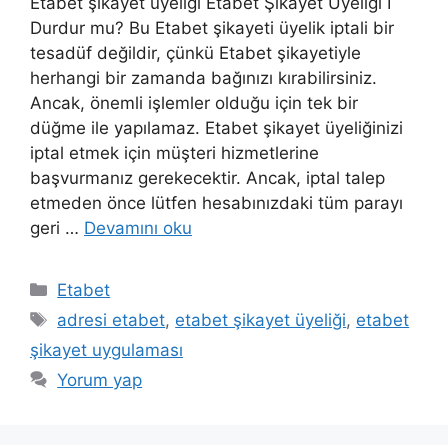
Etabet şikayet üyeliği Etabet Şikayet Üyeliği I
Durdur mu? Bu Etabet şikayeti üyelik iptali bir
tesadüf değildir, çünkü Etabet şikayetiyle
herhangi bir zamanda bağınızı kırabilirsiniz.
Ancak, önemli işlemler olduğu için tek bir
düğme ile yapılamaz. Etabet şikayet üyeliğinizi
iptal etmek için müşteri hizmetlerine
başvurmanız gerekecektir. Ancak, iptal talep
etmeden önce lütfen hesabınızdaki tüm parayı
geri …
Devamını oku
Kategoriler
Etabet
Etiketler
adresi etabet
,
etabet şikayet üyeliği
,
etabet
şikayet uygulaması
Yorum yap