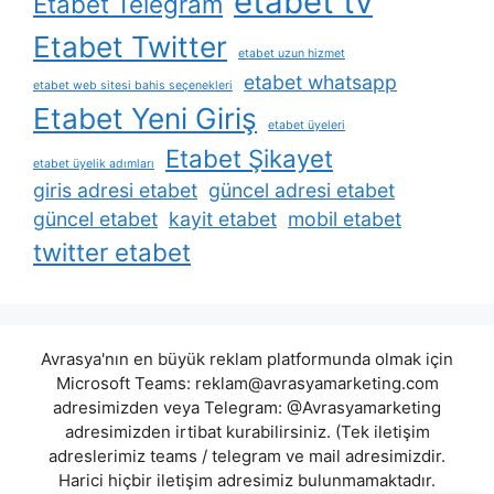
etabet tv
Etabet Telegram
Etabet Twitter
etabet uzun hizmet
etabet whatsapp
etabet web sitesi bahis seçenekleri
Etabet Yeni Giriş
etabet üyeleri
Etabet Şikayet
etabet üyelik adımları
giris adresi etabet
güncel adresi etabet
güncel etabet
kayit etabet
mobil etabet
twitter etabet
Avrasya'nın en büyük reklam platformunda olmak için
Microsoft Teams:
reklam@avrasyamarketing.com
adresimizden veya Telegram: @Avrasyamarketing
adresimizden irtibat kurabilirsiniz. (Tek iletişim
adreslerimiz teams / telegram ve mail adresimizdir.
Harici hiçbir iletişim adresimiz bulunmamaktadır.