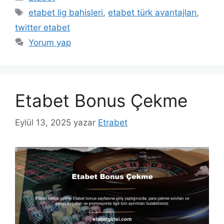
Etiketler
etabet lig bahisleri
,
etabet türk avantajları
,
twitter etabet
Yorum yap
Etabet Bonus Çekme
Eylül 13, 2025
yazar
Etrabet