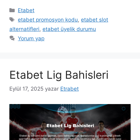
Kategoriler
Etabet
Etiketler
etabet promosyon kodu
,
etabet slot
alternatifleri
,
etabet üyelik durumu
Yorum yap
Etabet Lig Bahisleri
Eylül 17, 2025
yazar
Etrabet