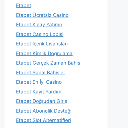
Etabet
Etabet Ücretsiz Casino
Etabet Kolay Yatırım
Etabet Casino Lobisi
Etabet İçerik Lisansları
Etabet Kimlik Doğrulama
Etabet Gerçek Zaman Bahis
Etabet Sanal Bahisler
Etabet En İyi Casino
Etabet Kayıt Yardımı
Etabet Doğrudan Giriş
Etabet Abonelik Desteği
Etabet Slot Alternatifleri