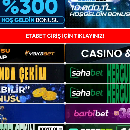
ETABET GİRİŞ İÇİN TIKLAYINIZ!