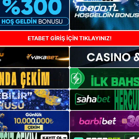
ETABET GİRİŞ İÇİN TIKLAYINIZ!