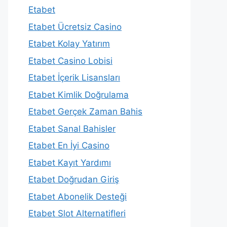
Etabet
Etabet Ücretsiz Casino
Etabet Kolay Yatırım
Etabet Casino Lobisi
Etabet İçerik Lisansları
Etabet Kimlik Doğrulama
Etabet Gerçek Zaman Bahis
Etabet Sanal Bahisler
Etabet En İyi Casino
Etabet Kayıt Yardımı
Etabet Doğrudan Giriş
Etabet Abonelik Desteği
Etabet Slot Alternatifleri