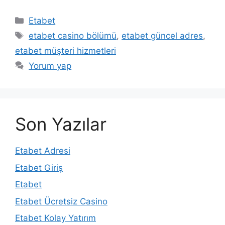
Kategoriler
Etabet
Etiketler
etabet casino bölümü
,
etabet güncel adres
,
etabet müşteri hizmetleri
Yorum yap
Son Yazılar
Etabet Adresi
Etabet Giriş
Etabet
Etabet Ücretsiz Casino
Etabet Kolay Yatırım