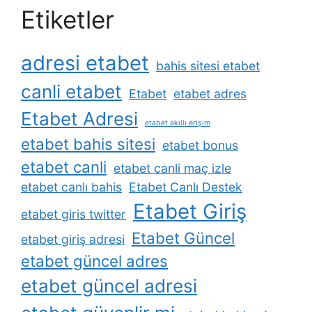
Etiketler
adresi etabet
bahis sitesi etabet
canli etabet
Etabet
etabet adres
Etabet Adresi
etabet akıllı erişim
etabet bahis sitesi
etabet bonus
etabet canli
etabet canli maç izle
etabet canlı bahis
Etabet Canlı Destek
Etabet Giriş
etabet giris twitter
Etabet Güncel
etabet giriş adresi
etabet güncel adres
etabet güncel adresi