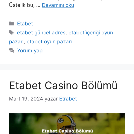
Üstelik bu, …
Devamını oku
Kategoriler
Etabet
Etiketler
etabet güncel adres
,
etabet i̇çeriği oyun
pazarı
,
etabet oyun pazarı
Yorum yap
Etabet Casino Bölümü
Mart 19, 2024
yazar
Etrabet