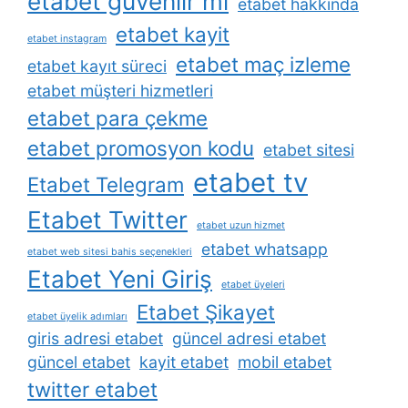
etabet güvenlir mi
etabet hakkında
etabet kayit
etabet instagram
etabet maç izleme
etabet kayıt süreci
etabet müşteri hizmetleri
etabet para çekme
etabet promosyon kodu
etabet sitesi
etabet tv
Etabet Telegram
Etabet Twitter
etabet uzun hizmet
etabet whatsapp
etabet web sitesi bahis seçenekleri
Etabet Yeni Giriş
etabet üyeleri
Etabet Şikayet
etabet üyelik adımları
giris adresi etabet
güncel adresi etabet
güncel etabet
kayit etabet
mobil etabet
twitter etabet