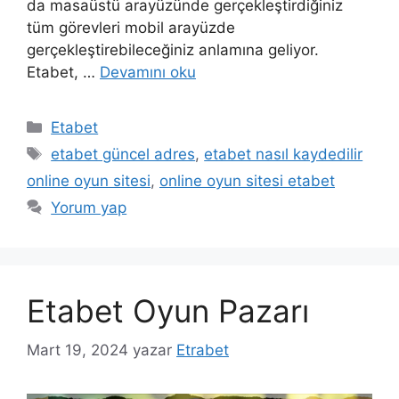
da masaüstü arayüzünde gerçekleştirdiğiniz
tüm görevleri mobil arayüzde
gerçekleştirebileceğiniz anlamına geliyor.
Etabet, …
Devamını oku
Kategoriler
Etabet
Etiketler
etabet güncel adres
,
etabet nasıl kaydedilir
online oyun sitesi
,
online oyun sitesi etabet
Yorum yap
Etabet Oyun Pazarı
Mart 19, 2024
yazar
Etrabet