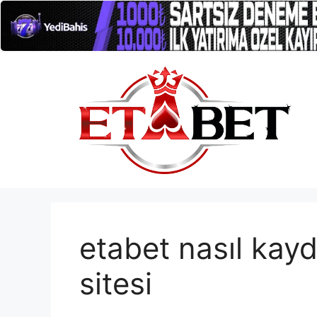
İçeriğe
atla
etabet nasıl kayd
sitesi