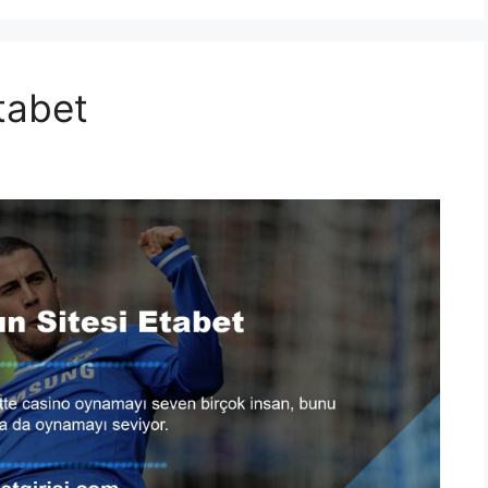
tabet