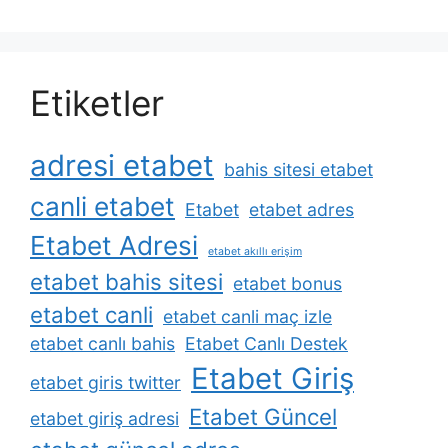
Etiketler
adresi etabet
bahis sitesi etabet
canli etabet
Etabet
etabet adres
Etabet Adresi
etabet akıllı erişim
etabet bahis sitesi
etabet bonus
etabet canli
etabet canli maç izle
etabet canlı bahis
Etabet Canlı Destek
Etabet Giriş
etabet giris twitter
Etabet Güncel
etabet giriş adresi