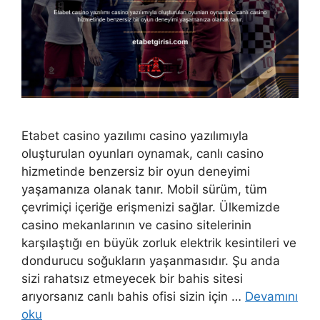
Etabet casino yazılımı casino yazılımıyla
oluşturulan oyunları oynamak, canlı casino
hizmetinde benzersiz bir oyun deneyimi
yaşamanıza olanak tanır. Mobil sürüm, tüm
çevrimiçi içeriğe erişmenizi sağlar. Ülkemizde
casino mekanlarının ve casino sitelerinin
karşılaştığı en büyük zorluk elektrik kesintileri ve
dondurucu soğukların yaşanmasıdır. Şu anda
sizi rahatsız etmeyecek bir bahis sitesi
arıyorsanız canlı bahis ofisi sizin için …
Devamını
oku