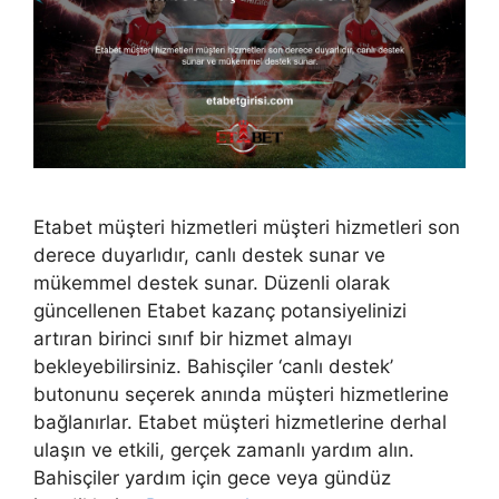
Etabet müşteri hizmetleri müşteri hizmetleri son
derece duyarlıdır, canlı destek sunar ve
mükemmel destek sunar. Düzenli olarak
güncellenen Etabet kazanç potansiyelinizi
artıran birinci sınıf bir hizmet almayı
bekleyebilirsiniz. Bahisçiler ‘canlı destek’
butonunu seçerek anında müşteri hizmetlerine
bağlanırlar. Etabet müşteri hizmetlerine derhal
ulaşın ve etkili, gerçek zamanlı yardım alın.
Bahisçiler yardım için gece veya gündüz