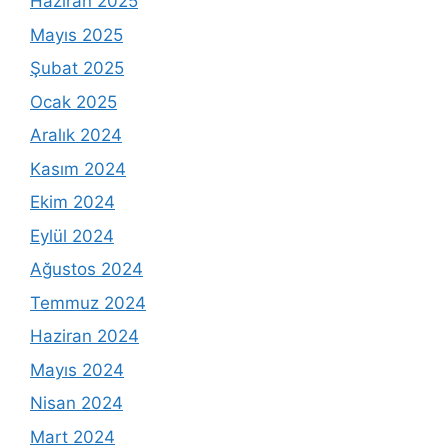
Haziran 2025
Mayıs 2025
Şubat 2025
Ocak 2025
Aralık 2024
Kasım 2024
Ekim 2024
Eylül 2024
Ağustos 2024
Temmuz 2024
Haziran 2024
Mayıs 2024
Nisan 2024
Mart 2024