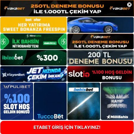
×
ETABET GİRİŞ İÇİN TIKLAYINIZ!