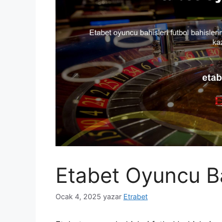
Etabet Oyuncu Ba
Ocak 4, 2025
yazar
Etrabet