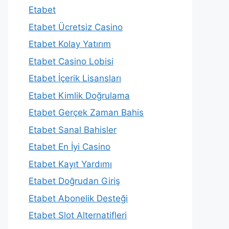
Etabet
Etabet Ücretsiz Casino
Etabet Kolay Yatırım
Etabet Casino Lobisi
Etabet İçerik Lisansları
Etabet Kimlik Doğrulama
Etabet Gerçek Zaman Bahis
Etabet Sanal Bahisler
Etabet En İyi Casino
Etabet Kayıt Yardımı
Etabet Doğrudan Giriş
Etabet Abonelik Desteği
Etabet Slot Alternatifleri