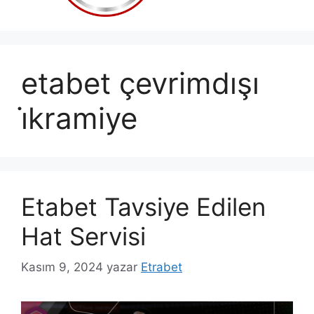
etabet çevrimdışı
i̇kramiye
Etabet Tavsiye Edilen
Hat Servisi
Kasım 9, 2024
yazar
Etrabet