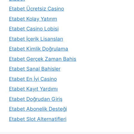
Etabet Ücretsiz Casino
Etabet Kolay Yatırım
Etabet Casino Lobisi
Etabet İçerik Lisansları
Etabet Kimlik Doğrulama
Etabet Gerçek Zaman Bahis
Etabet Sanal Bahisler
Etabet En İyi Casino
Etabet Kayıt Yardımı
Etabet Doğrudan Giriş
Etabet Abonelik Desteği
Etabet Slot Alternatifleri