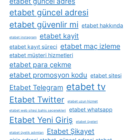
etabet güncel adres
etabet güncel adresi
etabet güvenlir mi
etabet hakkında
etabet kayit
etabet instagram
etabet maç izleme
etabet kayıt süreci
etabet müşteri hizmetleri
etabet para çekme
etabet promosyon kodu
etabet sitesi
etabet tv
Etabet Telegram
Etabet Twitter
etabet uzun hizmet
etabet whatsapp
etabet web sitesi bahis seçenekleri
Etabet Yeni Giriş
etabet üyeleri
Etabet Şikayet
etabet üyelik adımları