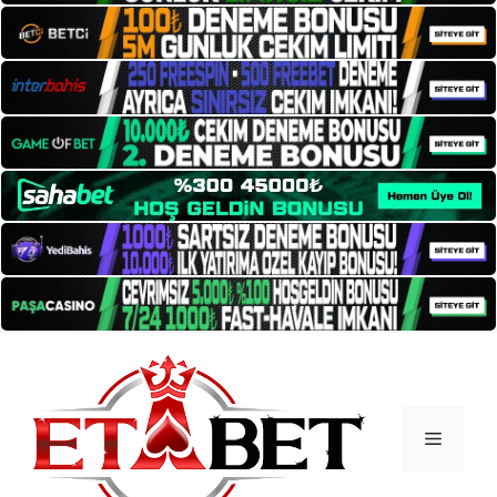
İçeriğe
atla
Menü