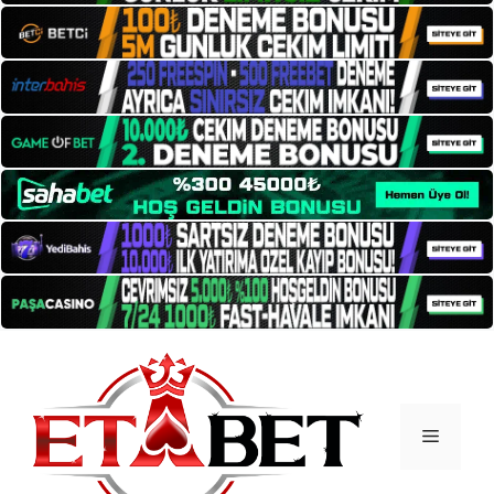
İçeriğe
atla
Menü