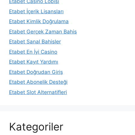
Etabet Casino Lobisi
Etabet İçerik Lisansları
Etabet Kimlik Doğrulama
Etabet Gerçek Zaman Bahis
Etabet Sanal Bahisler
Etabet En İyi Casino
Etabet Kayıt Yardımı
Etabet Doğrudan Giriş
Etabet Abonelik Desteği
Etabet Slot Alternatifleri
Kategoriler