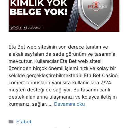
Eta Bet web sitesinin son derece tanıtım ve
alakalı sayfaları da sade görünüm ve tasarımla
mevcuttur. Kullanıcılar Eta Bet web sitesi
üzerinden birçok önemli işlemi hızlı ve kolay bir
şekilde gerçekleştirebilmektedir. Eta Bet Casino
cömert bonusların yanı sıra kullanıcılara 7/24
müşteri desteği de sağlıyor. Bu tasarım canlı
destek alanlarına ulaşmanızı ve kolayca iletişim
kurmanızı sağlar. …
Devamını oku
Kategoriler
Etabet