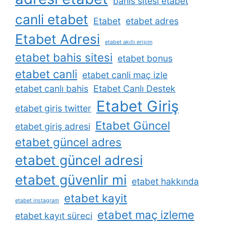
bahis sitesi etabet
canli etabet
Etabet
etabet adres
Etabet Adresi
etabet akıllı erişim
etabet bahis sitesi
etabet bonus
etabet canli
etabet canli maç izle
etabet canlı bahis
Etabet Canlı Destek
Etabet Giriş
etabet giris twitter
Etabet Güncel
etabet giriş adresi
etabet güncel adres
etabet güncel adresi
etabet güvenlir mi
etabet hakkında
etabet kayit
etabet instagram
etabet maç izleme
etabet kayıt süreci