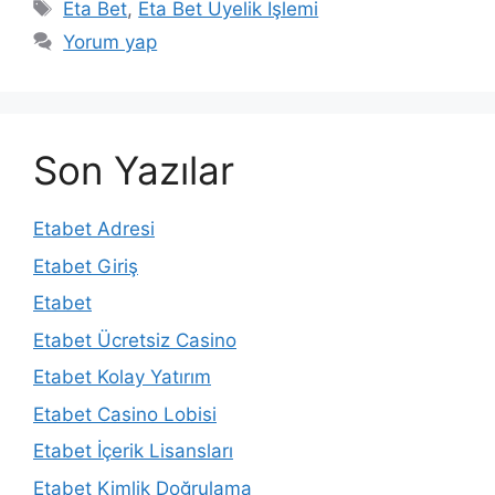
Etiketler
Eta Bet
,
Eta Bet Üyelik İşlemi
Yorum yap
Son Yazılar
Etabet Adresi
Etabet Giriş
Etabet
Etabet Ücretsiz Casino
Etabet Kolay Yatırım
Etabet Casino Lobisi
Etabet İçerik Lisansları
Etabet Kimlik Doğrulama