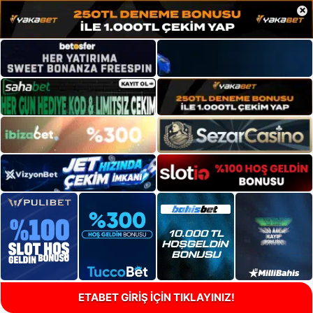
×
ETABET GİRİŞ İÇİN TIKLAYINIZ!