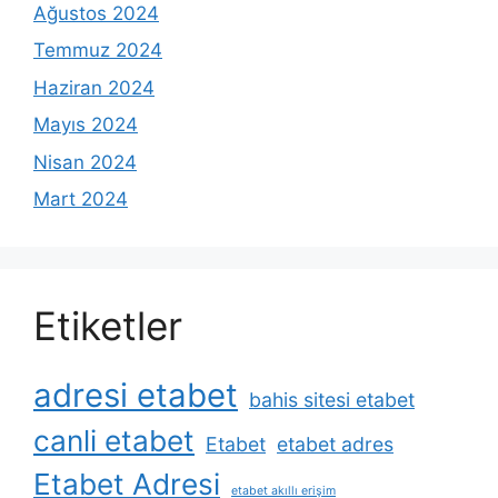
Ağustos 2024
Temmuz 2024
Haziran 2024
Mayıs 2024
Nisan 2024
Mart 2024
Etiketler
adresi etabet
bahis sitesi etabet
canli etabet
Etabet
etabet adres
Etabet Adresi
etabet akıllı erişim