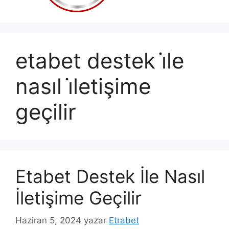
etabet destek i̇le
nasıl i̇letişime
geçilir
Etabet Destek İle Nasıl
İletişime Geçilir
Haziran 5, 2024
yazar
Etrabet