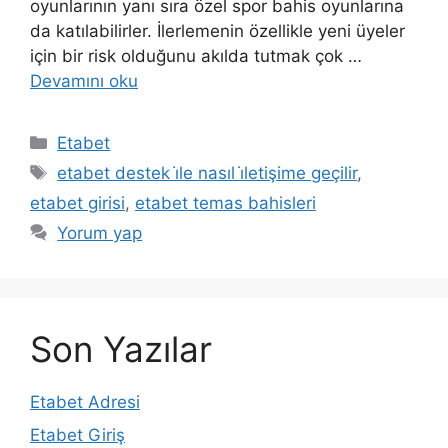
oyunlarının yanı sıra özel spor bahis oyunlarına
da katılabilirler. İlerlemenin özellikle yeni üyeler
için bir risk olduğunu akılda tutmak çok …
Devamını oku
Kategoriler
Etabet
Etiketler
etabet destek i̇le nasıl i̇letişime geçilir
,
etabet girisi
,
etabet temas bahisleri
Yorum yap
Son Yazılar
Etabet Adresi
Etabet Giriş