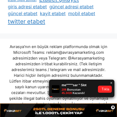
etabet üyelik adımları
giris adresi etabet
güncel adresi etabet
güncel etabet
kayit etabet
mobil etabet
twitter etabet
Avrasya'nın en büyük reklam platformunda olmak için
Microsoft Teams:
reklam@avrasyamarketing.com
adresimizden veya Telegram: @Avrasyamarketing
adresimizden irtibat kurabilirsiniz. (Tek iletişim
adreslerimiz teams / telegram ve mail adresimizdir.
Harici hiçbir iletişim adresimiz bulunmamaktadır.
Lütfen itibar etmeyiniz.) Türkiye yasalarına göre 7258
sayılı kanun uyarınca yasa dışı bahis oynamanın
cezaları mevcuttur. Şu an bulunduğunuz site hiç bir
şekilde illegal bahis oyunları oynatmıyor ve oynamaya
aracı olmuyordur.
betzula
|
betox
|
kayapremiumbet
|
×
casinosezar
|
sesbets
|
slotio
|
jetbull
|
luxbet