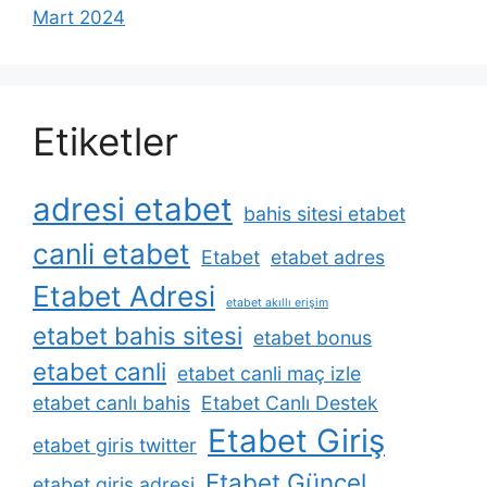
Mart 2024
Etiketler
adresi etabet
bahis sitesi etabet
canli etabet
Etabet
etabet adres
Etabet Adresi
etabet akıllı erişim
etabet bahis sitesi
etabet bonus
etabet canli
etabet canli maç izle
etabet canlı bahis
Etabet Canlı Destek
Etabet Giriş
etabet giris twitter
Etabet Güncel
etabet giriş adresi