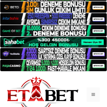
İçeriğe
atla
Menü