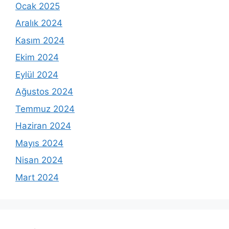
Ocak 2025
Aralık 2024
Kasım 2024
Ekim 2024
Eylül 2024
Ağustos 2024
Temmuz 2024
Haziran 2024
Mayıs 2024
Nisan 2024
Mart 2024