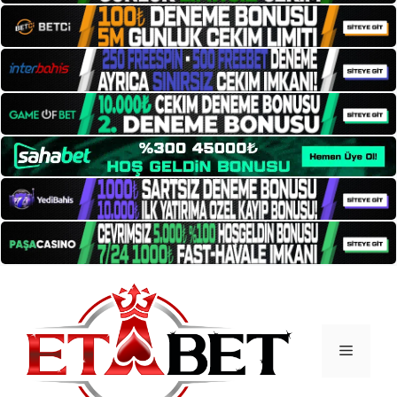
İçeriğe
atla
Menü