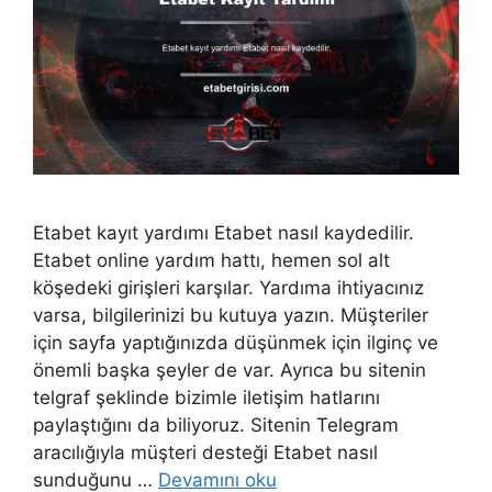
Etabet kayıt yardımı Etabet nasıl kaydedilir.
Etabet online yardım hattı, hemen sol alt
köşedeki girişleri karşılar. Yardıma ihtiyacınız
varsa, bilgilerinizi bu kutuya yazın. Müşteriler
için sayfa yaptığınızda düşünmek için ilginç ve
önemli başka şeyler de var. Ayrıca bu sitenin
telgraf şeklinde bizimle iletişim hatlarını
paylaştığını da biliyoruz. Sitenin Telegram
aracılığıyla müşteri desteği Etabet nasıl
sunduğunu …
Devamını oku