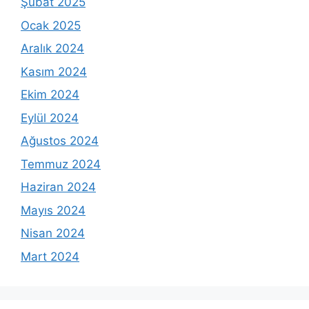
Şubat 2025
Ocak 2025
Aralık 2024
Kasım 2024
Ekim 2024
Eylül 2024
Ağustos 2024
Temmuz 2024
Haziran 2024
Mayıs 2024
Nisan 2024
Mart 2024