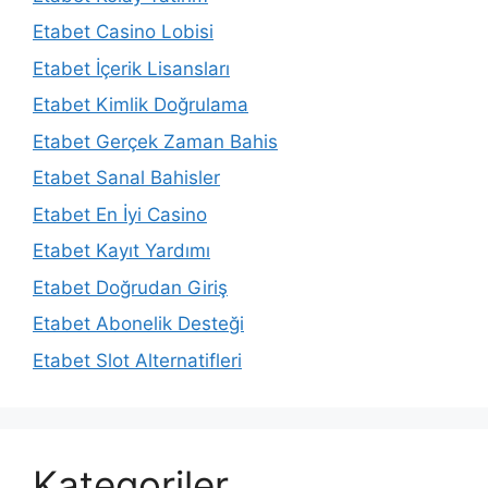
Etabet Casino Lobisi
Etabet İçerik Lisansları
Etabet Kimlik Doğrulama
Etabet Gerçek Zaman Bahis
Etabet Sanal Bahisler
Etabet En İyi Casino
Etabet Kayıt Yardımı
Etabet Doğrudan Giriş
Etabet Abonelik Desteği
Etabet Slot Alternatifleri
Kategoriler