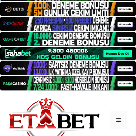
İçeriğe
atla
Menü