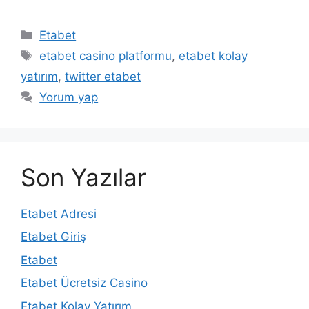
Kategoriler
Etabet
Etiketler
etabet casino platformu
,
etabet kolay
yatırım
,
twitter etabet
Yorum yap
Son Yazılar
Etabet Adresi
Etabet Giriş
Etabet
Etabet Ücretsiz Casino
Etabet Kolay Yatırım