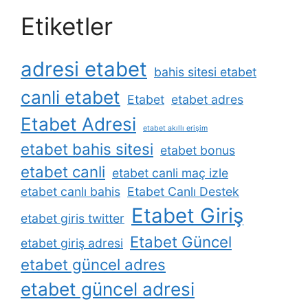
Etiketler
adresi etabet
bahis sitesi etabet
canli etabet
Etabet
etabet adres
Etabet Adresi
etabet akıllı erişim
etabet bahis sitesi
etabet bonus
etabet canli
etabet canli maç izle
etabet canlı bahis
Etabet Canlı Destek
Etabet Giriş
etabet giris twitter
Etabet Güncel
etabet giriş adresi
etabet güncel adres
etabet güncel adresi