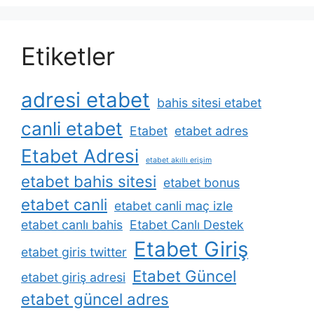
Etiketler
adresi etabet
bahis sitesi etabet
canli etabet
Etabet
etabet adres
Etabet Adresi
etabet akıllı erişim
etabet bahis sitesi
etabet bonus
etabet canli
etabet canli maç izle
etabet canlı bahis
Etabet Canlı Destek
Etabet Giriş
etabet giris twitter
Etabet Güncel
etabet giriş adresi
etabet güncel adres